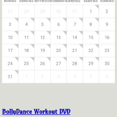
MONTAG
DIENSTAG
MITTWOCH
DONNERSTAG
FREITAG
SAMSTAG
SONNTAG
27
28
29
30
31
1
2
3
4
5
6
7
8
9
10
11
12
13
14
15
16
17
18
19
20
21
22
23
24
25
26
27
28
29
30
31
1
2
3
4
5
6
BollyDance Workout DVD