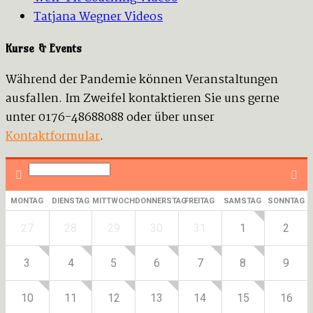
Tatjana Wegner Videos
Kurse & Events
Während der Pandemie können Veranstaltungen
ausfallen. Im Zweifel kontaktieren Sie uns gerne
unter 0176-48688088 oder über unser
Kontaktformular
.
MONTAG
DIENSTAG
MITTWOCH
DONNERSTAG
FREITAG
SAMSTAG
SONNTAG
27
28
29
30
31
1
2
3
4
5
6
7
8
9
10
11
12
13
14
15
16