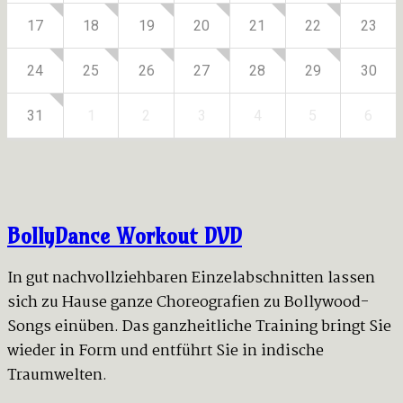
17
18
19
20
21
22
23
24
25
26
27
28
29
30
31
1
2
3
4
5
6
BollyDance Workout DVD
In gut nachvollziehbaren Einzelabschnitten lassen
sich zu Hause ganze Choreografien zu Bollywood-
Songs einüben. Das ganzheitliche Training bringt Sie
wieder in Form und entführt Sie in indische
Traumwelten.