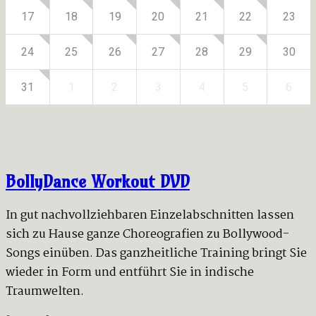
17
18
19
20
21
22
23
24
25
26
27
28
29
30
31
1
2
3
4
5
6
BollyDance Workout DVD
In gut nachvollziehbaren Einzelabschnitten lassen
sich zu Hause ganze Choreografien zu Bollywood-
Songs einüben. Das ganzheitliche Training bringt Sie
wieder in Form und entführt Sie in indische
Traumwelten.