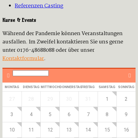
Referenzen Casting
Kurse & Events
Während der Pandemie können Veranstaltungen
ausfallen. Im Zweifel kontaktieren Sie uns gerne
unter 0176-48688088 oder über unser
Kontaktformular
.
MONTAG
DIENSTAG
MITTWOCH
DONNERSTAG
FREITAG
SAMSTAG
SONNTAG
27
28
29
30
31
1
2
3
4
5
6
7
8
9
10
11
12
13
14
15
16